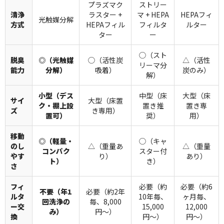
プラズマク
ストリー
清浄
ラスター +
マ + HEPA
HEPAフィ
光触媒分解
方式
HEPAフィル
フィルタ
ルター
ター
ー
◯（スト
脱臭
◎（光触媒
◯（活性炭
△（活性
リーマ分
能力
分解）
吸着）
炭のみ）
解）
小型（デス
中型（床
大型（床
サイ
大型（床置
ク・棚上設
置き推
置き専
ズ
き専用）
置可）
奨）
用）
移動
◎（軽量・
◯（キャ
のし
△（重量あ
△（重量
コンパク
スター付
やす
り）
あり）
ト）
き）
さ
フィ
必要（約
必要（約6
不要（年1
必要（約2年
ルタ
10年毎、
ヶ月毎、
回洗浄の
毎、8,000
ー交
15,000
12,000
み）
円〜）
換
円〜）
円〜）